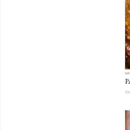
se
P
Co