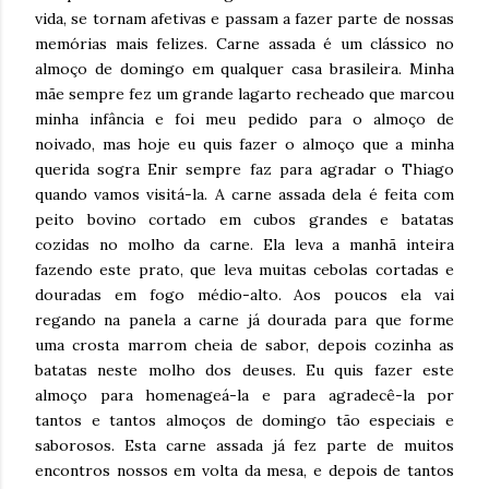
vida, se tornam afetivas e passam a fazer parte de nossas
memórias mais felizes. Carne assada é um clássico no
almoço de domingo em qualquer casa brasileira. Minha
mãe sempre fez um grande lagarto recheado que marcou
minha infância e foi meu pedido para o almoço de
noivado, mas hoje eu quis fazer o almoço que a minha
querida sogra Enir sempre faz para agradar o Thiago
quando vamos visitá-la. A carne assada dela é feita com
peito bovino cortado em cubos grandes e batatas
cozidas no molho da carne. Ela leva a manhã inteira
fazendo este prato, que leva muitas cebolas cortadas e
douradas em fogo médio-alto. Aos poucos ela vai
regando na panela a carne já dourada para que forme
uma crosta marrom cheia de sabor, depois cozinha as
batatas neste molho dos deuses. Eu quis fazer este
almoço para homenageá-la e para agradecê-la por
tantos e tantos almoços de domingo tão especiais e
saborosos. Esta carne assada já fez parte de muitos
encontros nossos em volta da mesa, e depois de tantos