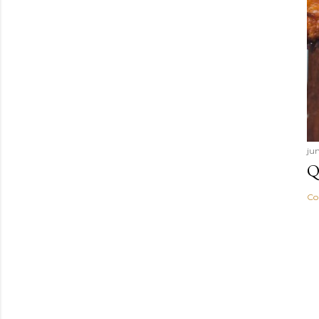
ju
Q
Co