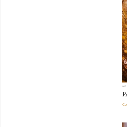
se
P
Co