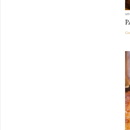
se
P
Co