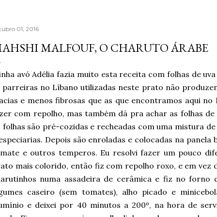
tubro 01, 2016
AHSHI MALFOUF, O CHARUTO ÁRABE
nha avó Adélia fazia muito esta receita com folhas de uva
 parreiras no Líbano utilizadas neste prato não produze
cias e menos fibrosas que as que encontramos aqui no B
zer com repolho, mas também dá pra achar as folhas de 
 folhas são pré-cozidas e recheadas com uma mistura de 
especiarias. Depois são enroladas e colocadas na panela
mate e outros temperos. Eu resolvi fazer um pouco dif
ato mais colorido, então fiz com repolho roxo, e em vez d
harutinhos numa assadeira de cerâmica e fiz no forno
egumes caseiro (sem tomates), alho picado e minicebo
umínio e deixei por 40 minutos a 200º, na hora de servi