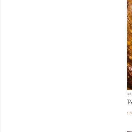
se
P
Co