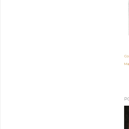
Co
Ma
P