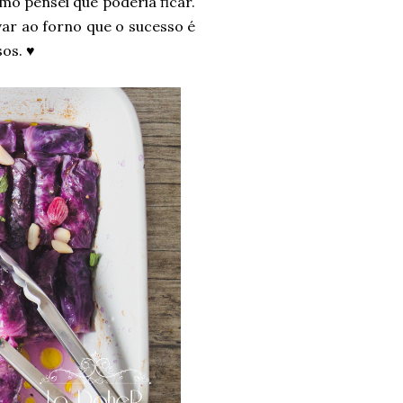
mo pensei que poderia ficar.
var ao forno que o sucesso é
sos. ♥