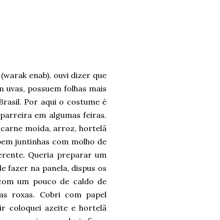
 (warak enab), ouvi dizer que
m uvas, possuem folhas mais
rasil. Por aqui o costume é
parreira em algumas feiras.
carne moída, arroz, hortelã
 bem juntinhas com molho de
erente. Queria preparar um
e fazer na panela, dispus os
 com um pouco de caldo de
las roxas. Cobri com papel
r coloquei azeite e hortelã