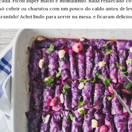
cada. Ficou super macio e molhadinho, nada ressecado co
só cobrir os charutos com um pouco do caldo antes de le
rantido! Achei lindo para servir na mesa, e ficaram delicio