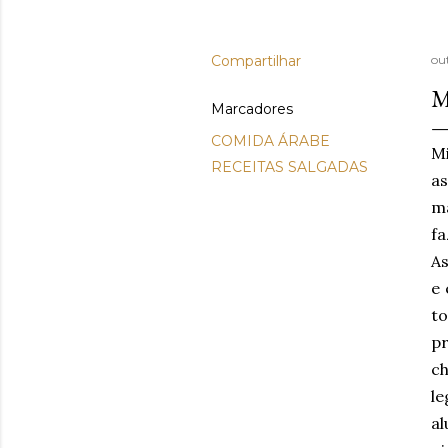
Compartilhar
ou
M
Marcadores
COMIDA ÁRABE
Mi
RECEITAS SALGADAS
as
ma
fa
As
e 
to
pr
c
l
al