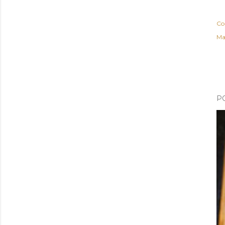
Co
Ma
P