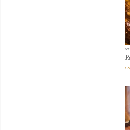
se
P
Co