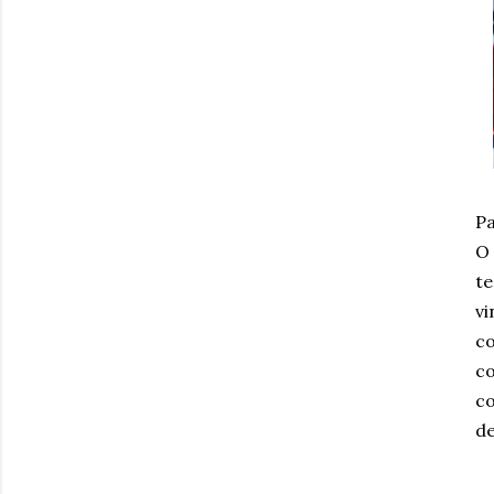
Pa
O
te
vi
co
co
co
de