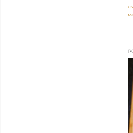
Co
Ma
P