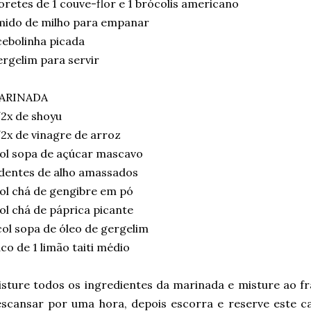
oretes de 1 couve-flor e 1 brócolis americano
mido de milho para empanar
cebolinha picada
rgelim para servir
ARINADA
2x de shoyu
2x de vinagre de arroz
ol sopa de açúcar mascavo
dentes de alho amassados
ol chá de gengibre em pó
ol chá de páprica picante
col sopa de óleo de gergelim
co de 1 limão taiti médio
sture todos os ingredientes da marinada e misture ao f
scansar por uma hora, depois escorra e reserve este c