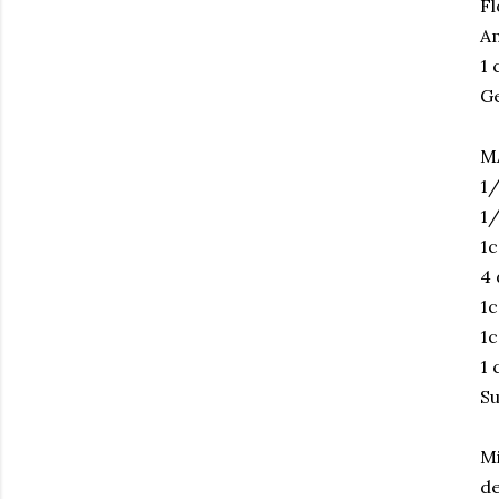
Fl
A
1 
Ge
M
1/
1/
1c
4 
1c
1c
1 
Su
Mi
de