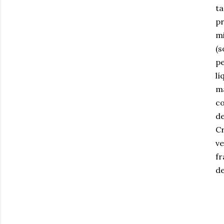
ta
p
mi
(s
p
lí
ma
co
de
C
ve
fr
de