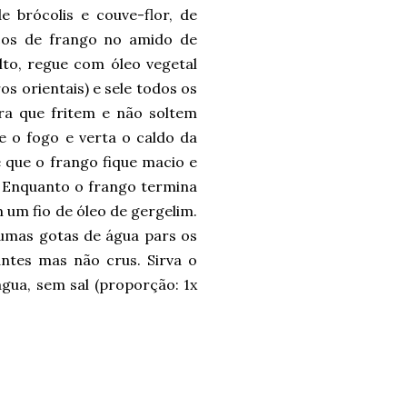
e brócolis e couve-flor, de
ços de frango no amido de
lto, regue com óleo vegetal
os orientais) e sele todos os
ra que fritem e não soltem
xe o fogo e verta o caldo da
é que o frango fique macio e
m. Enquanto o frango termina
 um fio de óleo de gergelim.
umas gotas de água pars os
antes mas não crus. Sirva o
gua, sem sal (proporção: 1x