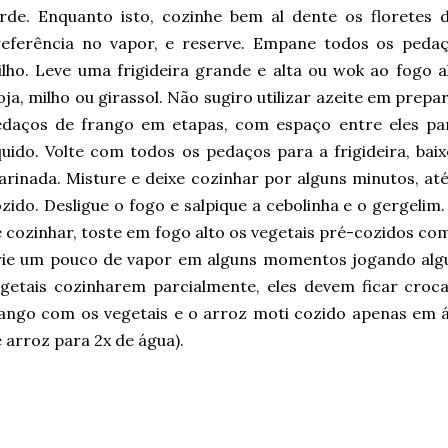
rde. Enquanto isto, cozinhe bem al dente os floretes d
referência no vapor, e reserve. Empane todos os peda
lho. Leve uma frigideira grande e alta ou wok ao fogo a
oja, milho ou girassol. Não sugiro utilizar azeite em prepar
edaços de frango em etapas, com espaço entre eles pa
quido. Volte com todos os pedaços para a frigideira, bai
rinada. Misture e deixe cozinhar por alguns minutos, at
zido. Desligue o fogo e salpique a cebolinha e o gergeli
 cozinhar, toste em fogo alto os vegetais pré-cozidos com
rie um pouco de vapor em alguns momentos jogando alg
getais cozinharem parcialmente, eles devem ficar croc
ango com os vegetais e o arroz moti cozido apenas em á
 arroz para 2x de água).