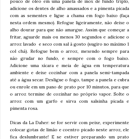
pouco de óleo em uma panela de inox de fundo triplo,
adicione os dentes de alho amassados e a pimenta picada
com as sementes e ligue a chama em fogo baixo (faça
nesta ordem mesmo). Refogue ligeiramente, não deixe o
alho dourar para que não amargue. Assim que começar a
fritar, aguarde mais ou menos 30 segundos e adicione o
arroz lavado e seco com sal à gosto (sugiro no máximo 1
col chá). Refogue bem o arroz, mexendo sempre para
não grudar no fundo, e sempre com o fogo baixo.
Adicione uma xícara e meia de água em temperatura
ambiente e deixe cozinhar com a panela semi-tampada
até a água secar. Desligue o fogo, tampe a panela e cubra
ou enrole em um pano de prato por 10 minutos, para que
o arroz termine de cozinhar no próprio vapor. Solte o
arroz com um garfo e sirva com salsinha picada e
pimenta rosa.
Dicas da La Daher: se for servir com peixe, experimente
colocar gotas de limão e coentro picado neste arroz, ele
fica deslumbrante! E se estiver preparando um prato