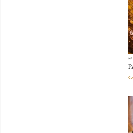
se
P
Co