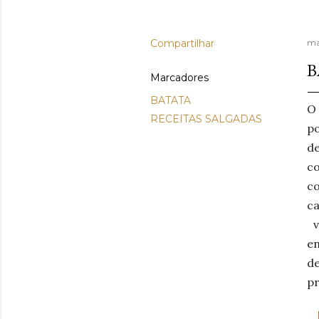
Compartilhar
ma
B
Marcadores
BATATA
O 
RECEITAS SALGADAS
p
de
co
co
c
v
en
d
p