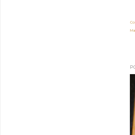
Co
Ma
P