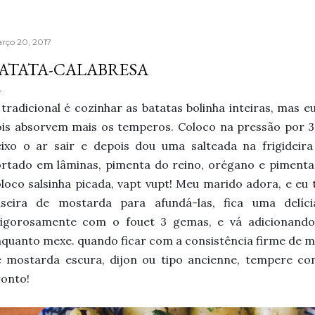
rço 20, 2017
ATATA-CALABRESA
tradicional é cozinhar as batatas bolinha inteiras, mas e
ois absorvem mais os temperos. Coloco na pressão por 
ixo o ar sair e depois dou uma salteada na frigideira
rtado em lâminas, pimenta do reino, orégano e pimenta 
loco salsinha picada, vapt vupt! Meu marido adora, e 
aseira de mostarda para afundá-las, fica uma delíc
igorosamente com o fouet 3 gemas, e vá adicionando
quanto mexe. quando ficar com a consistência firme de m
e mostarda escura, dijon ou tipo ancienne, tempere co
ronto!