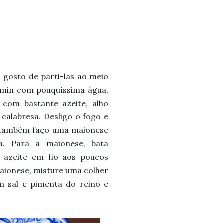
u gosto de parti-las ao meio
3min com pouquíssima água,
 com bastante azeite, alho
calabresa. Desligo o fogo e
eu também faço uma maionese
ia. Para a maionese, bata
 azeite em fio aos poucos
aionese, misture uma colher
m sal e pimenta do reino e