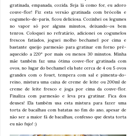
gratinada, empanada, cozida. Seja lá como for, eu adoro
couve-flor! Fiz esta versão gratinada com brócolis e
cogumelo-de-paris, ficou deliciosa. Cozinhei os legumes
no vapor só por alguns minutos, deixando-os bem
tenros. Coloquei no refratário, adicionei os cogumelos
frescos fatiados, joguei molho bechamel por cima e
bastante queijo parmesão para gratinar em forno pré-
aquecido a 220º por mais ou menos 30 minutos. Minha
mãe também faz uma ótima couve-flor gratinada com
ovos, no lugar do bechamel ela bate cerca de 4 ou 5 ovos
grandes com o fouet, tempera com sal e pimenta-do-
reino, mistura uma caixa de creme de leite ou 200ml de
creme de leite fresco e joga por cima da couve-flor.
Finaliza com parmesão e leva pra gratinar. Fica dos
deuses! Ela também usa esta mistura para fazer uma
torta de bacalhau com batatas no fim do ano, apesar de
não ser a maior fã de bacalhau, confesso que desta torta
eu não fujo! :)