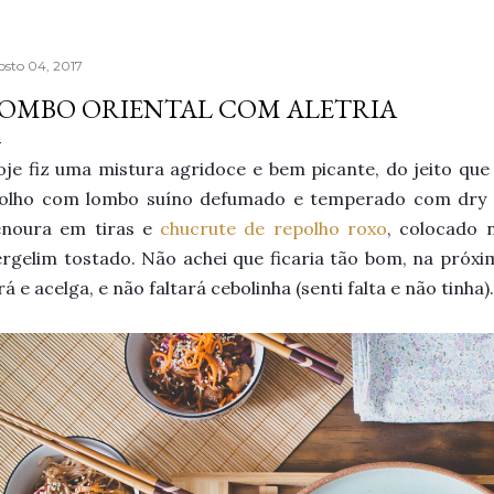
osto 04, 2017
OMBO ORIENTAL COM ALETRIA
je fiz uma mistura agridoce e bem picante, do jeito que
olho com lombo suíno defumado e temperado com dry ru
enoura em tiras e
chucrute de repolho roxo
, colocado n
rgelim tostado. Não achei que ficaria tão bom, na próxi
rá e acelga, e não faltará cebolinha (senti falta e não tinha).