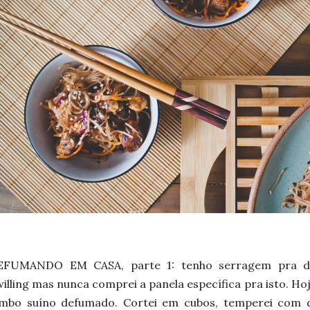
EFUMANDO EM CASA, parte 1: t
enho serragem pra 
illing mas nunca comprei a panela específica pra isto. Ho
ombo suíno defumado. Cortei em cubos, temperei com d