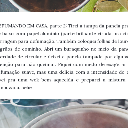
FUMANDO EM CASA, parte 2: Tirei a tampa da panela pra 
 baixo com papel alumínio (parte brilhante virada pra c
rragem para defumação. Também coloquei folhas de louro
 grãos de cominho. Abri um buraquinho no meio da pan
berdade de circular e deixei a panela tampada por algun
tenção para não queimar. Fiquei com medo de exagerar
fumação suave, mas uma delícia com a intensidade do d
evei pra uma wok bem aquecida e preparei a mistura q
ombuzada. hehe