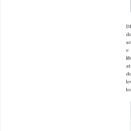
DE
de
se
e
li
a
de
l
l