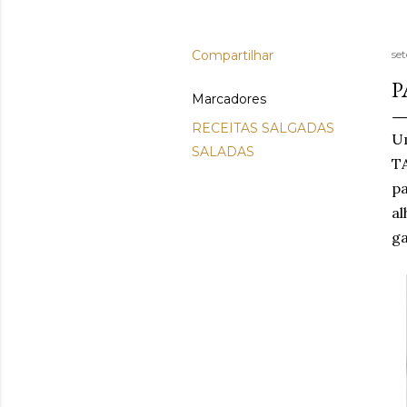
Compartilhar
se
P
Marcadores
RECEITAS SALGADAS
Um
SALADAS
TA
pa
al
ga