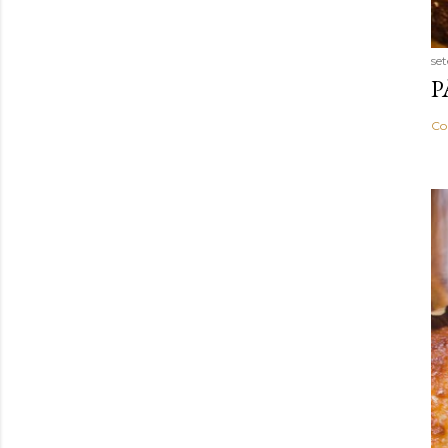
se
P
Co