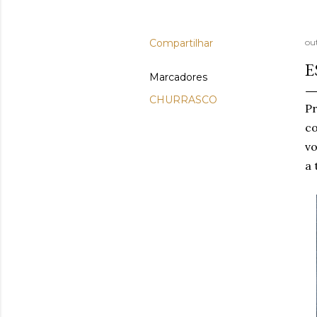
Compartilhar
ou
E
Marcadores
CHURRASCO
Pr
c
vo
a 