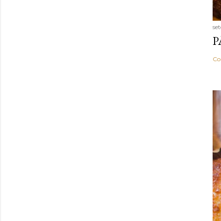
se
P
Co