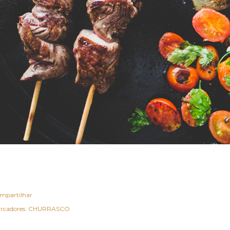
mpartilhar
rcadores:
CHURRASCO