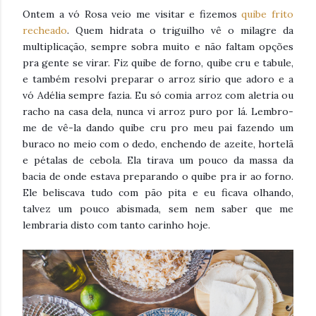
Ontem a vó Rosa veio me visitar e fizemos
quibe frito
recheado
. Quem hidrata o triguilho vê o milagre da
multiplicação, sempre sobra muito e não faltam opções
pra gente se virar. Fiz quibe de forno, quibe cru e tabule,
e também resolvi preparar o arroz sírio que adoro e a
vó Adélia sempre fazia. Eu só comia arroz com aletria ou
racho na casa dela, nunca vi arroz puro por lá. Lembro-
me de vê-la dando quibe cru pro meu pai fazendo um
buraco no meio com o dedo, enchendo de azeite, hortelã
e pétalas de cebola. Ela tirava um pouco da massa da
bacia de onde estava preparando o quibe pra ir ao forno.
Ele
beliscava tudo com pão pita e eu ficava olhando,
talvez um pouco abismada, sem nem saber que me
lembraria disto com tanto carinho hoje.