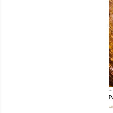
se
P
Co