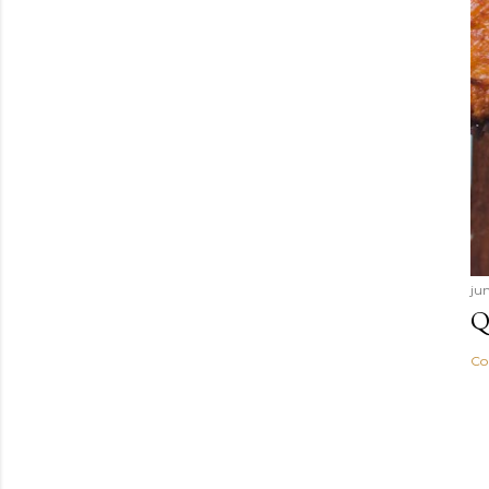
ju
Q
Co