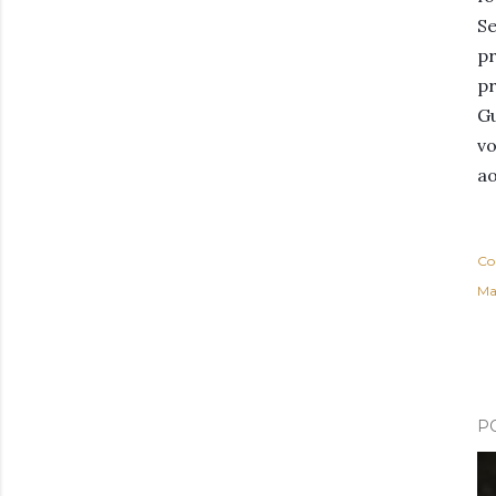
Se
p
pr
Gu
vo
ao
Co
Ma
P