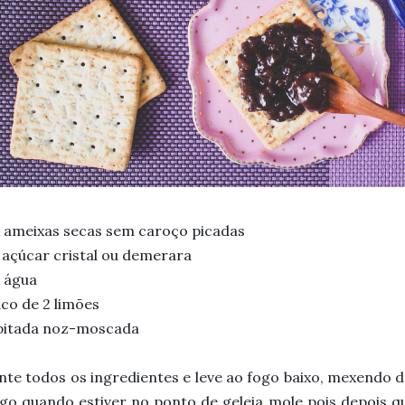
 ameixas secas sem caroço picadas
 açúcar cristal ou demerara
 água
co de 2 limões
 pitada noz-moscada
nte todos os ingredientes e leve ao fogo baixo, mexendo 
go quando estiver no ponto de geleia mole pois depois q