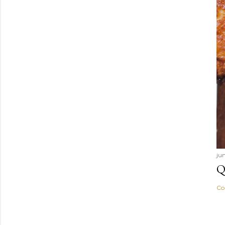
ju
Q
Co