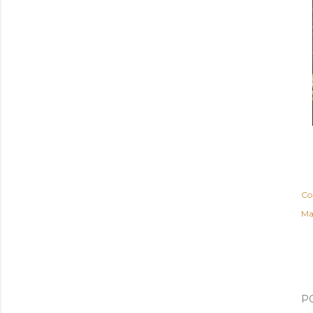
Co
Ma
P