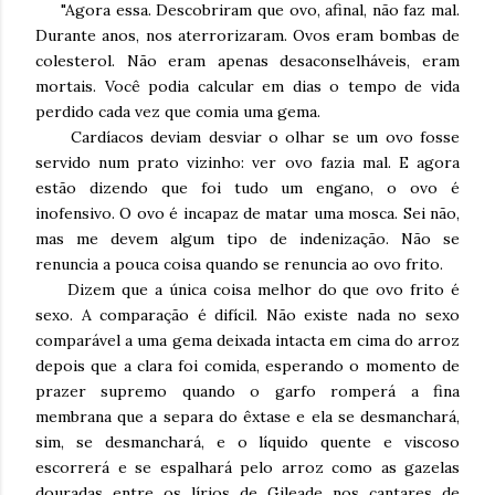
"Agora essa. Descobriram que ovo, afinal, não faz mal.
Durante anos, nos aterrorizaram. Ovos eram bombas de
colesterol. Não eram apenas desaconselháveis, eram
mortais. Você podia calcular em dias o tempo de vida
perdido cada vez que comia uma gema.
Cardíacos deviam desviar o olhar se um ovo fosse
servido num prato vizinho: ver ovo fazia mal. E agora
estão dizendo que foi tudo um engano, o ovo é
inofensivo. O ovo é incapaz de matar uma mosca. Sei não,
mas me devem algum tipo de indenização. Não se
renuncia a pouca coisa quando se renuncia ao ovo frito.
Dizem que a única coisa melhor do que ovo frito é
sexo. A comparação é difícil. Não existe nada no sexo
comparável a uma gema deixada intacta em cima do arroz
depois que a clara foi comida, esperando o momento de
prazer supremo quando o garfo romperá a fina
membrana que a separa do êxtase e ela se desmanchará,
sim, se desmanchará, e o líquido quente e viscoso
escorrerá e se espalhará pelo arroz como as gazelas
douradas entre os lírios de Gileade nos cantares de