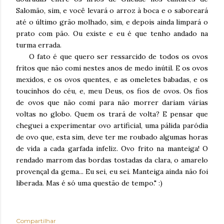
Salomão, sim, e você levará o arroz à boca e o saboreará
até o último grão molhado, sim, e depois ainda limpará o
prato com pão. Ou existe e eu é que tenho andado na
turma errada.
O fato é que quero ser ressarcido de todos os ovos
fritos que não comi nestes anos de medo inútil. E os ovos
mexidos, e os ovos quentes, e as omeletes babadas, e os
toucinhos do céu, e, meu Deus, os fios de ovos. Os fios
de ovos que não comi para não morrer dariam várias
voltas no globo. Quem os trará de volta? E pensar que
cheguei a experimentar ovo artificial, uma pálida paródia
de ovo que, esta sim, deve ter me roubado algumas horas
de vida a cada garfada infeliz. Ovo frito na manteiga! O
rendado marrom das bordas tostadas da clara, o amarelo
provençal da gema... Eu sei, eu sei. Manteiga ainda não foi
liberada. Mas é só uma questão de tempo." :)
Compartilhar