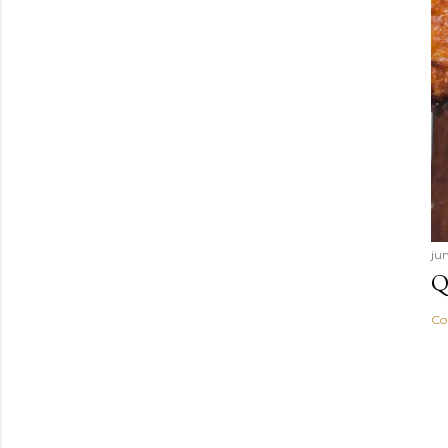
ju
Q
Co