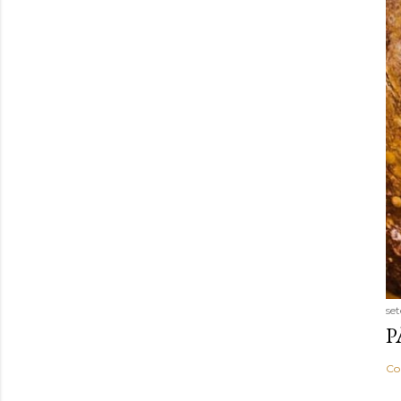
se
P
Co