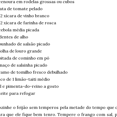
cenoura em rodelas grossas ou cubos
lata de tomate pelado
2 xícara de vinho branco
2 xícara de farinha de rosca
cebola média picada
dentes de alho
punhado de salsão picado
folha de louro grande
pitada de cominho em pó
maço de salsinha picado
ramo de tomilho fresco debulhado
co de 1 limão-taiti médio
l e pimenta-do-reino a gosto
eite para refogar
zinhe o feijão sem temperos pela metade do tempo que 
ra que ele fique bem tenro. Tempere o frango com sal, 