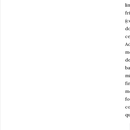
li
fr
(c
do
ce
Ad
me
d
ba
mi
fi
mo
fo
c
qu