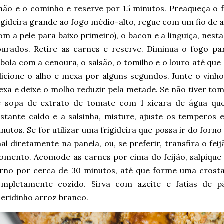
mão e o cominho e reserve por 15 minutos. Preaqueça o 
igideira grande ao fogo médio-alto, regue com um fio de a
om a pele para baixo primeiro), o bacon e a linguiça, nes
urados. Retire as carnes e reserve. Diminua o fogo pa
bola com a cenoura, o salsão, o tomilho e o louro até que
icione o alho e mexa por alguns segundos. Junte o vinh
xa e deixe o molho reduzir pela metade. Se não tiver tom
e sopa de extrato de tomate com 1 xícara de água que
stante caldo e a salsinha, misture, ajuste os temperos 
nutos. Se for utilizar uma frigideira que possa ir do forn
nal diretamente na panela, ou, se preferir, transfira o fe
mento. Acomode as carnes por cima do feijão, salpique a
rno por cerca de 30 minutos, até que forme uma crosta
ompletamente cozido. Sirva com azeite e fatias de 
eridinho arroz branco.