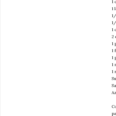
1 
1 
1/
1/
1 
2 
1 
1 
1 
1 
1 
Su
Sa
Az
Co
pa