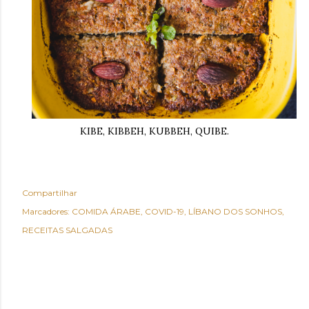
KIBE, KIBBEH, KUBBEH, QUIBE.
Compartilhar
Marcadores:
COMIDA ÁRABE
COVID-19
LÍBANO DOS SONHOS
RECEITAS SALGADAS