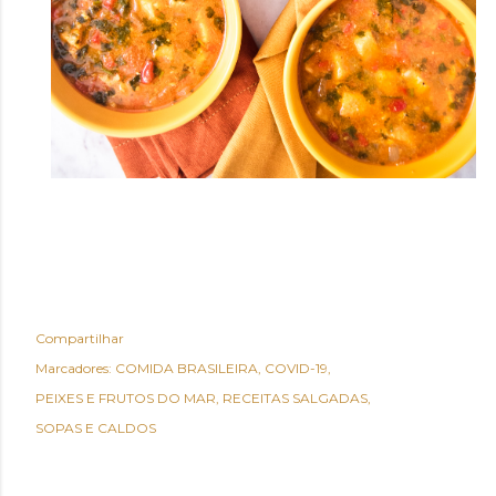
Compartilhar
Marcadores:
COMIDA BRASILEIRA
COVID-19
PEIXES E FRUTOS DO MAR
RECEITAS SALGADAS
SOPAS E CALDOS