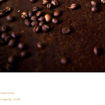
mpartilhar
rcadores:
CAFÉ