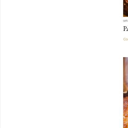
se
P
Co