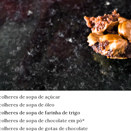
colheres de sopa de açúcar
colheres de sopa de óleo
colheres de sopa de farinha de trigo
colheres de sopa de chocolate em pó*
colheres de sopa de gotas de chocolate