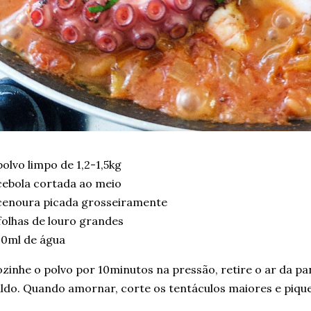
polvo limpo de 1,2-1,5kg
cebola cortada ao meio
cenoura picada grosseiramente
folhas de louro grandes
00ml de água
zinhe o polvo por 10minutos na pressão, retire o ar da pan
ldo. Quando amornar, corte os tentáculos maiores e pique