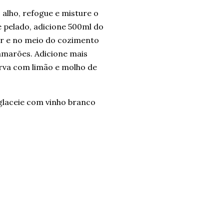
 alho, refogue e misture o
e pelado, adicione 500ml do
har e no meio do cozimento
camarões. Adicione mais
Sirva com limão e molho de
eglaceie com vinho branco