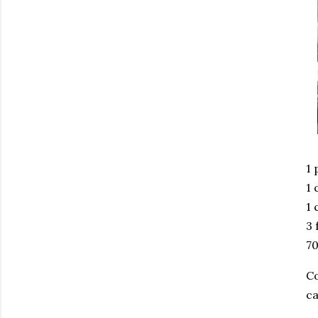
1 
1 
1 
3 
7
Co
ca