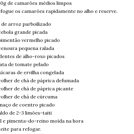
00g de camarões médios limpos
fogue os camarões rapidamente no alho e reserve.
 de arroz parboilizado
cebola grande picada
pimentão vermelho picado
cenoura pequena ralada
dentes de alho-roxo picados
lata de tomate pelado
xícaras de ervilha congelada
colher de chá de páprica defumada
colher de chá de páprica picante
colher de chá de cúrcuma
maço de coentro picado
ldo de 2-3 limões-taiti
l e pimenta-do-reino moída na hora
eite para refogar.