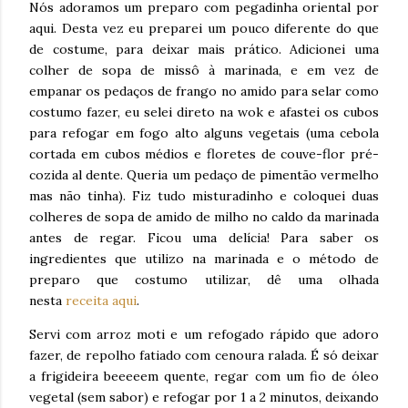
Nós adoramos um preparo com pegadinha oriental por
aqui. Desta vez eu preparei um pouco diferente do que
de costume, para deixar mais prático. Adicionei uma
colher de sopa de missô à marinada, e em vez de
empanar os pedaços de frango no amido para selar como
costumo fazer, eu selei direto na wok e afastei os cubos
para refogar em fogo alto alguns vegetais (uma cebola
cortada em cubos médios e floretes de couve-flor pré-
cozida al dente. Queria um pedaço de pimentão vermelho
mas não tinha). Fiz tudo misturadinho e coloquei duas
colheres de sopa de amido de milho no caldo da marinada
antes de regar. Ficou uma delícia! Para saber os
ingredientes que utilizo na marinada e o método de
preparo que costumo utilizar, dê uma olhada
nesta
receita aqui
.
Servi com arroz moti e um refogado rápido que adoro
fazer, de repolho fatiado com cenoura ralada. É só deixar
a frigideira beeeeem quente, regar com um fio de óleo
vegetal (sem sabor) e refogar por 1 a 2 minutos, deixando