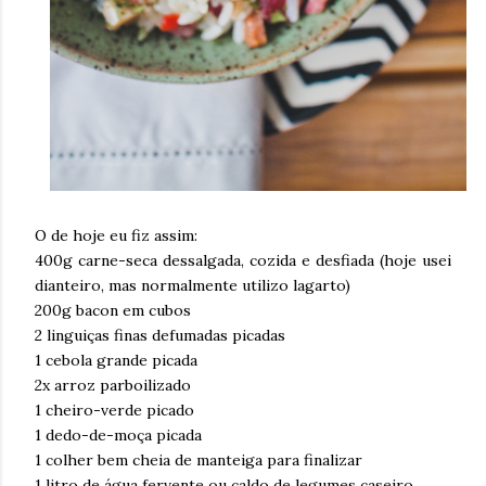
O de hoje eu fiz assim:
400g carne-seca dessalgada, cozida e desfiada (hoje usei
dianteiro, mas normalmente utilizo lagarto)
200g bacon em cubos
2 linguiças finas defumadas picadas
1 cebola grande picada
2x arroz parboilizado
1 cheiro-verde picado
1 dedo-de-moça picada
1 colher bem cheia de manteiga para finalizar
1 litro de água fervente ou caldo de legumes caseiro